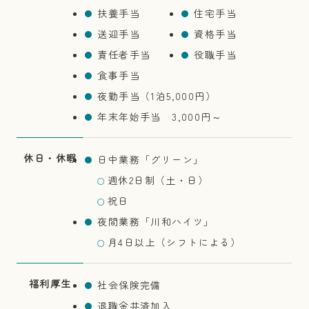
扶養手当
住宅手当
送迎手当
資格手当
責任者手当
役職手当
食事手当
夜勤手当（1泊5,000円）
年末年始手当 3,000円～
休日・休暇
日中業務「グリーン」
週休2日制（土・日）
○
祝日
○
夜間業務「川和ハイツ」
月4日以上（シフトによる）
○
福利厚生
社会保険完備
退職金共済加入